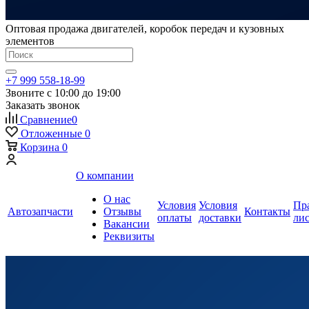
Оптовая продажа двигателей, коробок передач и кузовных
элементов
+7 999 558-18-99
Звоните с 10:00 до 19:00
Заказать звонок
Сравнение
0
Отложенные
0
Корзина
0
О компании
О нас
Условия
Условия
Пр
Автозапчасти
Отзывы
Контакты
оплаты
доставки
ли
Вакансии
Реквизиты