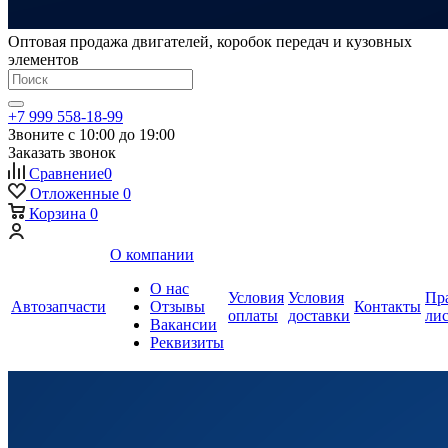
Оптовая продажа двигателей, коробок передач и кузовных
элементов
+7 999 558-18-99
Звоните с 10:00 до 19:00
Заказать звонок
Сравнение
0
Отложенные
0
Корзина
0
О компании
О нас
Условия
Условия
Пр
Автозапчасти
Отзывы
Контакты
оплаты
доставки
ли
Вакансии
Реквизиты