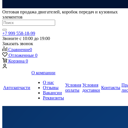
Оптовая продажа двигателей, коробок передач и кузовных
элементов
+7 999 558-18-99
Звоните с 10:00 до 19:00
Заказать звонок
Сравнение
0
Отложенные
0
Корзина
0
О компании
О нас
Условия
Условия
Пр
Автозапчасти
Отзывы
Контакты
оплаты
доставки
ли
Вакансии
Реквизиты