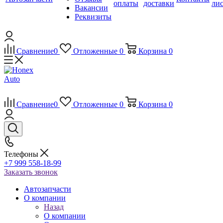
оплаты
доставки
ли
Вакансии
Реквизиты
Сравнение
0
Отложенные
0
Корзина
0
Сравнение
0
Отложенные
0
Корзина
0
Телефоны
+7 999 558-18-99
Заказать звонок
Автозапчасти
О компании
Назад
О компании