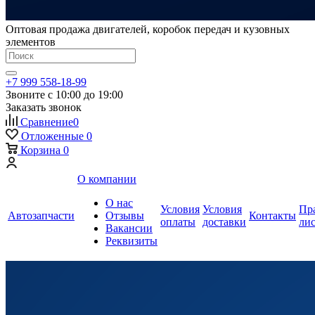
Оптовая продажа двигателей, коробок передач и кузовных
элементов
+7 999 558-18-99
Звоните с 10:00 до 19:00
Заказать звонок
Сравнение
0
Отложенные
0
Корзина
0
О компании
О нас
Условия
Условия
Пр
Автозапчасти
Отзывы
Контакты
оплаты
доставки
ли
Вакансии
Реквизиты