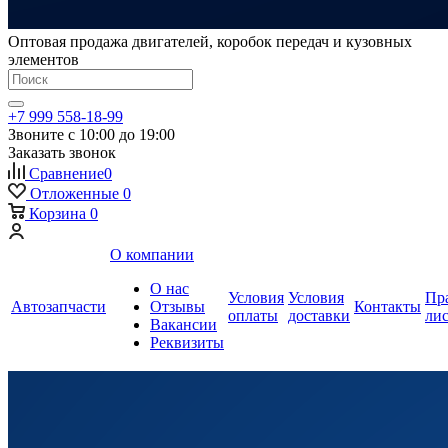
Оптовая продажа двигателей, коробок передач и кузовных
элементов
+7 999 558-18-99
Звоните с 10:00 до 19:00
Заказать звонок
Сравнение
0
Отложенные
0
Корзина
0
О компании
О нас
Условия
Условия
Пр
Автозапчасти
Отзывы
Контакты
оплаты
доставки
ли
Вакансии
Реквизиты