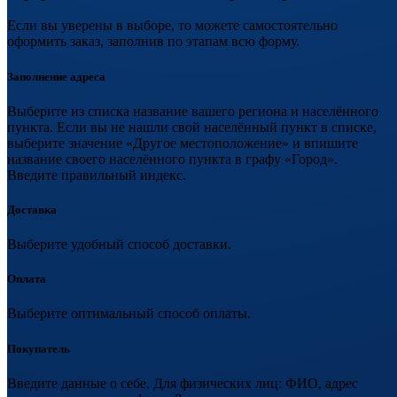
Если вы уверены в выборе, то можете самостоятельно
оформить заказ, заполнив по этапам всю форму.
Заполнение адреса
Выберите из списка название вашего региона и населённого
пункта. Если вы не нашли свой населённый пункт в списке,
выберите значение «Другое местоположение» и впишите
название своего населённого пункта в графу «Город».
Введите правильный индекс.
Доставка
Выберите удобный способ доставки.
Оплата
Выберите оптимальный способ оплаты.
Покупатель
Введите данные о себе. Для физических лиц: ФИО, адрес