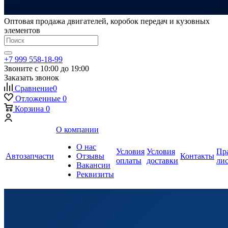
Оптовая продажа двигателей, коробок передач и кузовных
элементов
+7 999 558-18-99
Звоните с 10:00 до 19:00
Заказать звонок
Сравнение
0
Отложенные
0
Корзина
0
О компании
О нас
Условия
Условия
Пр
Автозапчасти
Отзывы
Контакты
оплаты
доставки
ли
Вакансии
Реквизиты