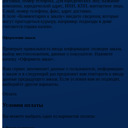
доставки, номер телефона. Для юридических лиц: название
компании, юридический адрес, ИНН, КПП, контактное лицо,
E-mail, номер телефона, факс, адрес доставки.
В поле «Комментарии к заказу» введите сведения, которые
могут пригодиться курьеру, например: подъезды в доме
считаются справа налево.
Оформление заказа
Проверьте правильность ввода информации: позиции заказа,
выбор местоположения, данные о покупателе. Нажмите
кнопку «Оформить заказ».
Наш сервис запоминает данные о пользователе, информацию
о заказе и в следующий раз предложит вам повторить к вводу
данные предыдущего заказа. Если условия вам не подходят,
выбирайте другие варианты.
Оплата
Условия оплаты
Вы можете выбрать один из вариантов оплаты:
1. Оплата наличными