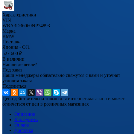
Характеристики
VIN
WBA3D36060NP74893
Марка
BMW
Поставка
Япония - OJ1
527 600
₽
В наличии
Нашли дешевле?
Под заказ
Наши менеджеры обязательно свяжутся с вами и уточнят
условия заказа
Поделиться
Цена действительна только для интернет-магазина и может
отличаться от цен в розничных магазинах
Описание
Как купить
Оплата
Доставка