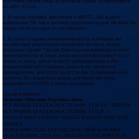
попутным грузом товар до регионов (поиск осуществляется
на сайте ATI.su).
1. В случае отправки двигателей и МКПП - Вы можете
выбрать как ТК, так и доставку попутным грузом. На качество
товара после доставки это не повлияет.
2. В случае отправки машинокомплектов в регионы мы
настоятельно рекомендуем отправлять запчасти только
попутным грузом! Так как транспортная компания не несет
ответственности за товар, несколько раз перегружает его со
склада на склад, запчасти могут деформироваться. Мы
поможем Вам найти машину, упакуем все запчасти в
полипропилен, двигатели доедут до Вас подвязанные и на
паллетах. Все владельцы машин для перевозки груза
проверяются по ИНН, а также по отзывам.
Состав комплекта
Название
Описание
Картинка
Цена
ВСЕ РЕМНИ БЕЗОПАСНОСТИ BMW 3 F30 /OJ - 00020-68
ВСЕ РЕМНИ БЕЗОПАСНОСТИ BMW 3 F30
₽
КАРДАН BMW 3 F30 /OJ - 00020-47
КАРДАН BMW 3 F30
5400.00 ₽
ПЕРЕКЛЮЧАТЕЛЬ АВТОМАТИЧЕСКОЙ КОРОБКИ
ПЕРЕДАЧ BMW 3 F30 /OJ - 00020-38
ПЕРЕКЛЮЧАТЕЛЬ