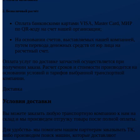
2. Безналичный расчёт
Оплата банковскими картами VISA, Master Card, МИР
по QR-коду на счет нашей организации;
На основании счетов, выставляемых нашей компанией,
путем перевода денежных средств от юр лица на
расчетный счет.
Оплата услуг по доставке запчастей осуществляется при
получении заказа. Расчет сроков и стоимости производится на
основании условий и тарифов выбранной транспортной
компании.
Доставка
Условия доставки
Вы можете заказать любую транспортную компанию к нам на
склад и мы произведем отгрузку товара после полной оплаты.
Для удобства- мы помогаем нашим партнерам заказывать ТК,
либо производим поиск машин, которые доставляют