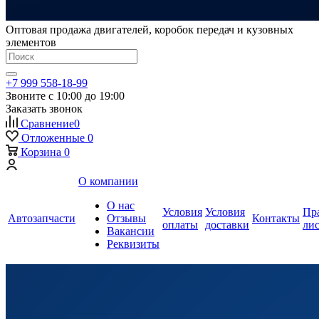
Оптовая продажа двигателей, коробок передач и кузовных
элементов
+7 999 558-18-99
Звоните с 10:00 до 19:00
Заказать звонок
Сравнение
0
Отложенные
0
Корзина
0
О компании
О нас
Условия
Условия
Пр
Автозапчасти
Отзывы
Контакты
оплаты
доставки
ли
Вакансии
Реквизиты