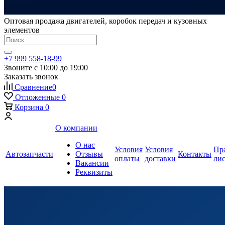
Оптовая продажа двигателей, коробок передач и кузовных
элементов
+7 999 558-18-99
Звоните с 10:00 до 19:00
Заказать звонок
Сравнение
0
Отложенные
0
Корзина
0
О компании
О нас
Условия
Условия
Пр
Автозапчасти
Отзывы
Контакты
оплаты
доставки
ли
Вакансии
Реквизиты