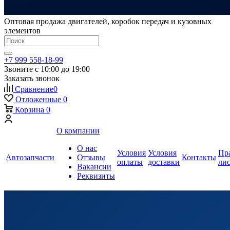
Оптовая продажа двигателей, коробок передач и кузовных
элементов
+7 999 558-18-99
Звоните с 10:00 до 19:00
Заказать звонок
Сравнение
0
Отложенные
0
Корзина
0
О компании
О нас
Условия
Условия
Пр
Автозапчасти
Отзывы
Контакты
оплаты
доставки
ли
Вакансии
Реквизиты