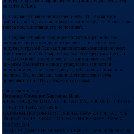
попутным грузом товар до регионов (поиск осуществляется
на сайте ATI.su).
1. В случае отправки двигателей и МКПП - Вы можете
выбрать как ТК, так и доставку попутным грузом. На качество
товара после доставки это не повлияет.
2. В случае отправки машинокомплектов в регионы мы
настоятельно рекомендуем отправлять запчасти только
попутным грузом! Так как транспортная компания не несет
ответственности за товар, несколько раз перегружает его со
склада на склад, запчасти могут деформироваться. Мы
поможем Вам найти машину, упакуем все запчасти в
полипропилен, двигатели доедут до Вас подвязанные и на
паллетах. Все владельцы машин для перевозки груза
проверяются по ИНН, а также по отзывам.
Состав комплекта
Название
Описание
Картинка
Цена
БЛОК ПРЕДОХР BMW X1 F48 / AU-MSC-00002837-10
БЛОК
ПРЕДОХР BMW X1 F48
₽
ДАТЧИКИ ПОЛОЖЕНИЯ КУЗОВА BMW X1 F48 / AU-MSC-
00002837-18
ДАТЧИКИ ПОЛОЖЕНИЯ КУЗОВА BMW X1
F48
3833.00 ₽
ЗАЩИТА ДВИГАТЕЛЯ BMW X1 F48 / AU-MSC-00002837-24