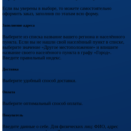
Если вы уверены в выборе, то можете самостоятельно
оформить заказ, заполнив по этапам всю форму.
Заполнение адреса
Выберите из списка название вашего региона и населённого
пункта. Если вы не нашли свой населённый пункт в списке,
выберите значение «Другое местоположение» и впишите
название своего населённого пункта в графу «Город».
Введите правильный индекс.
Доставка
Выберите удобный способ доставки.
Оплата
Выберите оптимальный способ оплаты.
Покупатель
Введите данные о себе. Для физических лиц: ФИО, адрес