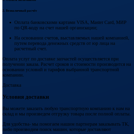
2. Безналичный расчёт
Оплата банковскими картами VISA, Master Card, МИР
по QR-коду на счет нашей организации;
На основании счетов, выставляемых нашей компанией,
путем перевода денежных средств от юр лица на
расчетный счет.
Оплата услуг по доставке запчастей осуществляется при
получении заказа. Расчет сроков и стоимости производится на
основании условий и тарифов выбранной транспортной
компании.
Доставка
Условия доставки
Вы можете заказать любую транспортную компанию к нам на
склад и мы произведем отгрузку товара после полной оплаты.
Для удобства- мы помогаем нашим партнерам заказывать ТК,
либо производим поиск машин, которые доставляют