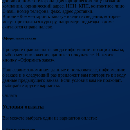
доставки, номер телефона. Для юридических лиц: название
компании, юридический адрес, ИНН, КПП, контактное лицо,
E-mail, номер телефона, факс, адрес доставки.
В поле «Комментарии к заказу» введите сведения, которые
могут пригодиться курьеру, например: подъезды в доме
считаются справа налево.
Оформление заказа
Проверьте правильность ввода информации: позиции заказа,
выбор местоположения, данные о покупателе. Нажмите
кнопку «Оформить заказ».
Наш сервис запоминает данные о пользователе, информацию
о заказе и в следующий раз предложит вам повторить к вводу
данные предыдущего заказа. Если условия вам не подходят,
выбирайте другие варианты.
Оплата
Условия оплаты
Вы можете выбрать один из вариантов оплаты:
1. Оплата наличными