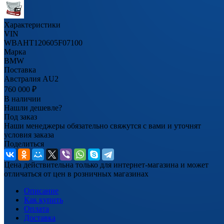
Характеристики
VIN
WBAHT120605F07100
Марка
BMW
Поставка
Австралия AU2
760 000
₽
В наличии
Нашли дешевле?
Под заказ
Наши менеджеры обязательно свяжутся с вами и уточнят
условия заказа
Поделиться
Цена действительна только для интернет-магазина и может
отличаться от цен в розничных магазинах
Описание
Как купить
Оплата
Доставка