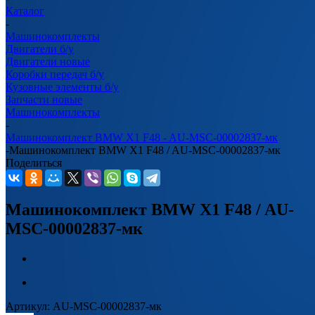
Каталог
-
Машинокомплекты
Двигатели б/у
Двигатели новые
Коробки передач б/у
Кузовные элементы б/у
Запчасти новые
Машинокомплекты
-
Машинокомплект BMW X1 F48 - AU-MSC-00002837-мк
-
Машинокомплект BMW X1 F48 / AU-MSC-00002837-мк
Поделиться
Машинокомплект BMW X1 F48 / AU-
MSC-00002837-мк
Артикул:
AU-MSC-00002837-мк