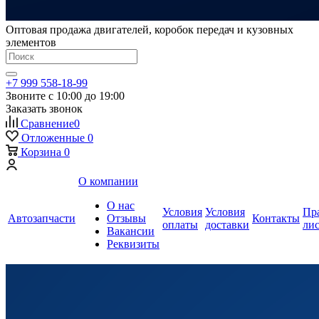
Оптовая продажа двигателей, коробок передач и кузовных
элементов
+7 999 558-18-99
Звоните с 10:00 до 19:00
Заказать звонок
Сравнение
0
Отложенные
0
Корзина
0
О компании
О нас
Условия
Условия
Пр
Автозапчасти
Отзывы
Контакты
оплаты
доставки
ли
Вакансии
Реквизиты