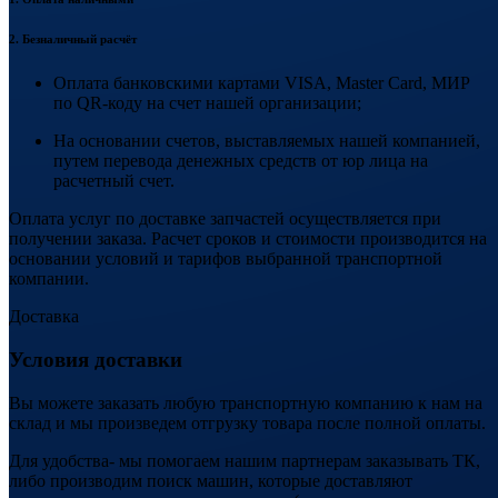
2. Безналичный расчёт
Оплата банковскими картами VISA, Master Card, МИР
по QR-коду на счет нашей организации;
На основании счетов, выставляемых нашей компанией,
путем перевода денежных средств от юр лица на
расчетный счет.
Оплата услуг по доставке запчастей осуществляется при
получении заказа. Расчет сроков и стоимости производится на
основании условий и тарифов выбранной транспортной
компании.
Доставка
Условия доставки
Вы можете заказать любую транспортную компанию к нам на
склад и мы произведем отгрузку товара после полной оплаты.
Для удобства- мы помогаем нашим партнерам заказывать ТК,
либо производим поиск машин, которые доставляют