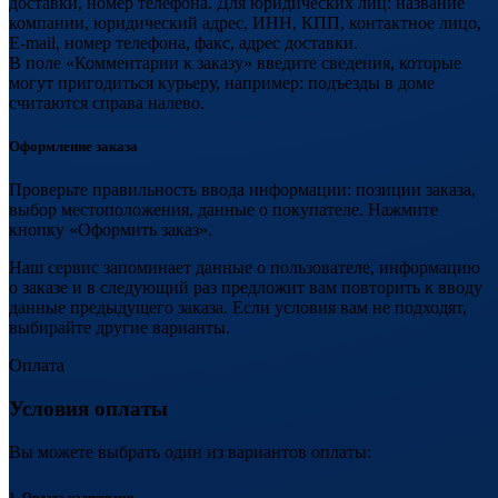
доставки, номер телефона. Для юридических лиц: название
компании, юридический адрес, ИНН, КПП, контактное лицо,
E-mail, номер телефона, факс, адрес доставки.
В поле «Комментарии к заказу» введите сведения, которые
могут пригодиться курьеру, например: подъезды в доме
считаются справа налево.
Оформление заказа
Проверьте правильность ввода информации: позиции заказа,
выбор местоположения, данные о покупателе. Нажмите
кнопку «Оформить заказ».
Наш сервис запоминает данные о пользователе, информацию
о заказе и в следующий раз предложит вам повторить к вводу
данные предыдущего заказа. Если условия вам не подходят,
выбирайте другие варианты.
Оплата
Условия оплаты
Вы можете выбрать один из вариантов оплаты:
1. Оплата наличными