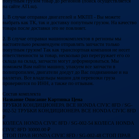
попутным грузом товар до регионов (поиск осуществляется
на сайте ATI.su).
1. В случае отправки двигателей и МКПП - Вы можете
выбрать как ТК, так и доставку попутным грузом. На качество
товара после доставки это не повлияет.
2. В случае отправки машинокомплектов в регионы мы
настоятельно рекомендуем отправлять запчасти только
попутным грузом! Так как транспортная компания не несет
ответственности за товар, несколько раз перегружает его со
склада на склад, запчасти могут деформироваться. Мы
поможем Вам найти машину, упакуем все запчасти в
полипропилен, двигатели доедут до Вас подвязанные и на
паллетах. Все владельцы машин для перевозки груза
проверяются по ИНН, а также по отзывам.
Состав комплекта
Название
Описание
Картинка
Цена
ТРУБКИ КОНДИЦИОНЕРА ВСЕ HONDA CIVIC 8FD / SG-
002-52
ТРУБКИ КОНДИЦИОНЕРА ВСЕ HONDA CIVIC 8FD
₽
КОЛЕСА HONDA CIVIC 8FD / SG-002-54
КОЛЕСА HONDA
CIVIC 8FD
30000.00 ₽
СТОП ПРАВ HONDA CIVIC 8FD / SG-002-48
СТОП ПРАВ