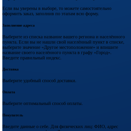
Если вы уверены в выборе, то можете самостоятельно
оформить заказ, заполнив по этапам всю форму.
Заполнение адреса
Выберите из списка название вашего региона и населённого
пункта. Если вы не нашли свой населённый пункт в списке,
выберите значение «Другое местоположение» и впишите
название своего населённого пункта в графу «Город».
Введите правильный индекс.
Доставка
Выберите удобный способ доставки.
Оплата
Выберите оптимальный способ оплаты.
Покупатель
Введите данные о себе. Для физических лиц: ФИО, адрес