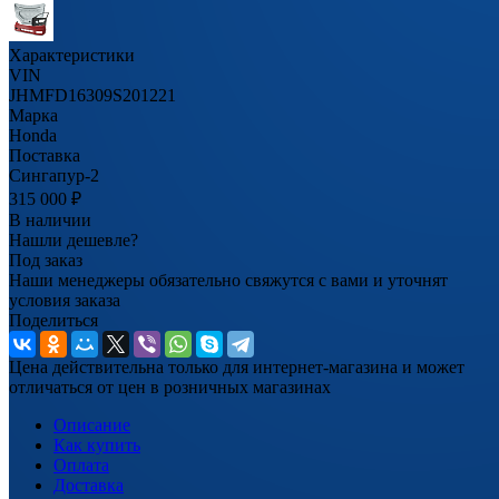
Характеристики
VIN
JHMFD16309S201221
Марка
Honda
Поставка
Сингапур-2
315 000
₽
В наличии
Нашли дешевле?
Под заказ
Наши менеджеры обязательно свяжутся с вами и уточнят
условия заказа
Поделиться
Цена действительна только для интернет-магазина и может
отличаться от цен в розничных магазинах
Описание
Как купить
Оплата
Доставка