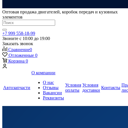
Оптовая продажа двигателей, коробок передач и кузовных
элементов
+7 999 558-18-99
Звоните с 10:00 до 19:00
Заказать звонок
Сравнение
0
Отложенные
0
Корзина
0
О компании
О нас
Условия
Условия
Пр
Автозапчасти
Отзывы
Контакты
оплаты
доставки
ли
Вакансии
Реквизиты