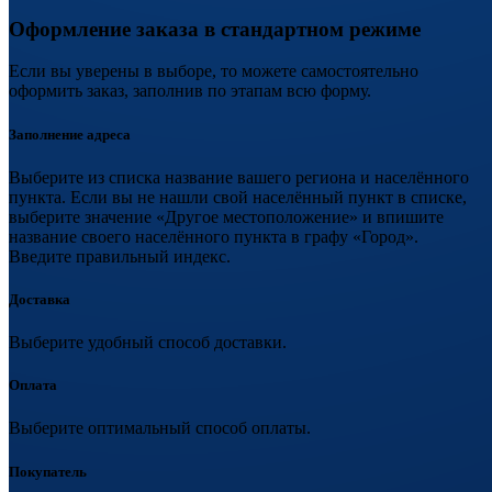
Оформление заказа в стандартном режиме
Если вы уверены в выборе, то можете самостоятельно
оформить заказ, заполнив по этапам всю форму.
Заполнение адреса
Выберите из списка название вашего региона и населённого
пункта. Если вы не нашли свой населённый пункт в списке,
выберите значение «Другое местоположение» и впишите
название своего населённого пункта в графу «Город».
Введите правильный индекс.
Доставка
Выберите удобный способ доставки.
Оплата
Выберите оптимальный способ оплаты.
Покупатель