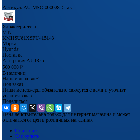
Артикул:
AU-MSC-00002815-мк
Характеристики
VIN
KMHSU81XSFU415143
Марка
Hyundai
Поставка
Австралия AU1825
500 000
₽
В наличии
Нашли дешевле?
Под заказ
Наши менеджеры обязательно свяжутся с вами и уточнят
условия заказа
Поделиться
Цена действительна только для интернет-магазина и может
отличаться от цен в розничных магазинах
Описание
Как купить