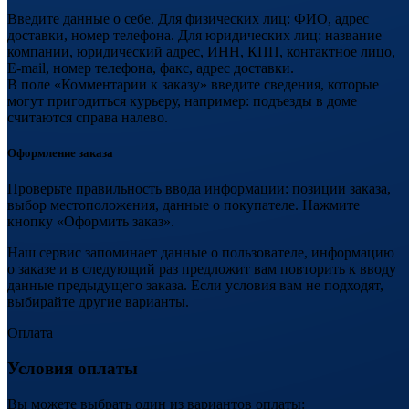
Введите данные о себе. Для физических лиц: ФИО, адрес
доставки, номер телефона. Для юридических лиц: название
компании, юридический адрес, ИНН, КПП, контактное лицо,
E-mail, номер телефона, факс, адрес доставки.
В поле «Комментарии к заказу» введите сведения, которые
могут пригодиться курьеру, например: подъезды в доме
считаются справа налево.
Оформление заказа
Проверьте правильность ввода информации: позиции заказа,
выбор местоположения, данные о покупателе. Нажмите
кнопку «Оформить заказ».
Наш сервис запоминает данные о пользователе, информацию
о заказе и в следующий раз предложит вам повторить к вводу
данные предыдущего заказа. Если условия вам не подходят,
выбирайте другие варианты.
Оплата
Условия оплаты
Вы можете выбрать один из вариантов оплаты: