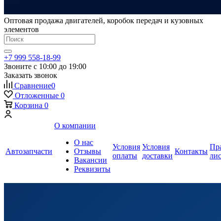
Оптовая продажа двигателей, коробок передач и кузовных
элементов
+7 999 558-18-99
Звоните с 10:00 до 19:00
Заказать звонок
Сравнение
0
Отложенные
0
Корзина
0
О компании
О нас
Условия
Условия
Пр
Автозапчасти
Отзывы
Контакты
оплаты
доставки
ли
Вакансии
Реквизиты