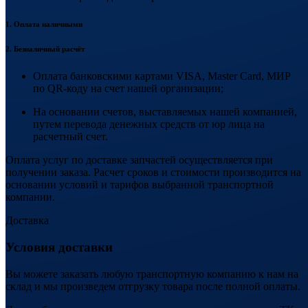
1. Оплата наличными
2. Безналичный расчёт
Оплата банковскими картами VISA, Master Card, МИР
по QR-коду на счет нашей организации;
На основании счетов, выставляемых нашей компанией,
путем перевода денежных средств от юр лица на
расчетный счет.
Оплата услуг по доставке запчастей осуществляется при
получении заказа. Расчет сроков и стоимости производится на
основании условий и тарифов выбранной транспортной
компании.
Доставка
Условия доставки
Вы можете заказать любую транспортную компанию к нам на
склад и мы произведем отгрузку товара после полной оплаты.