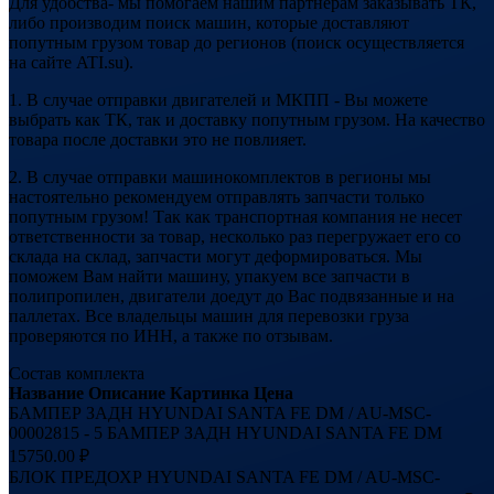
Для удобства- мы помогаем нашим партнерам заказывать ТК,
либо производим поиск машин, которые доставляют
попутным грузом товар до регионов (поиск осуществляется
на сайте ATI.su).
1. В случае отправки двигателей и МКПП - Вы можете
выбрать как ТК, так и доставку попутным грузом. На качество
товара после доставки это не повлияет.
2. В случае отправки машинокомплектов в регионы мы
настоятельно рекомендуем отправлять запчасти только
попутным грузом! Так как транспортная компания не несет
ответственности за товар, несколько раз перегружает его со
склада на склад, запчасти могут деформироваться. Мы
поможем Вам найти машину, упакуем все запчасти в
полипропилен, двигатели доедут до Вас подвязанные и на
паллетах. Все владельцы машин для перевозки груза
проверяются по ИНН, а также по отзывам.
Состав комплекта
Название
Описание
Картинка
Цена
БАМПЕР ЗАДН HYUNDAI SANTA FE DM / AU-MSC-
00002815 - 5
БАМПЕР ЗАДН HYUNDAI SANTA FE DM
15750.00 ₽
БЛОК ПРЕДОХР HYUNDAI SANTA FE DM / AU-MSC-