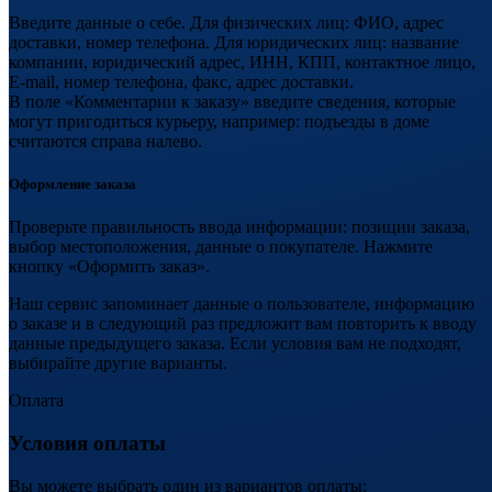
Введите данные о себе. Для физических лиц: ФИО, адрес
доставки, номер телефона. Для юридических лиц: название
компании, юридический адрес, ИНН, КПП, контактное лицо,
E-mail, номер телефона, факс, адрес доставки.
В поле «Комментарии к заказу» введите сведения, которые
могут пригодиться курьеру, например: подъезды в доме
считаются справа налево.
Оформление заказа
Проверьте правильность ввода информации: позиции заказа,
выбор местоположения, данные о покупателе. Нажмите
кнопку «Оформить заказ».
Наш сервис запоминает данные о пользователе, информацию
о заказе и в следующий раз предложит вам повторить к вводу
данные предыдущего заказа. Если условия вам не подходят,
выбирайте другие варианты.
Оплата
Условия оплаты
Вы можете выбрать один из вариантов оплаты: