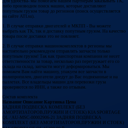
Для удобства- мы помогаем нашим партнерам заказывать ТК,
либо производим поиск машин, которые доставляют
попутным грузом товар до регионов (поиск осуществляется
на сайте ATI.su).
1. В случае отправки двигателей и МКПП - Вы можете
выбрать как ТК, так и доставку попутным грузом. На качество
товара после доставки это не повлияет.
2. В случае отправки машинокомплектов в регионы мы
настоятельно рекомендуем отправлять запчасти только
попутным грузом! Так как транспортная компания не несет
ответственности за товар, несколько раз перегружает его со
склада на склад, запчасти могут деформироваться. Мы
поможем Вам найти машину, упакуем все запчасти в
полипропилен, двигатели доедут до Вас подвязанные и на
паллетах. Все владельцы машин для перевозки груза
проверяются по ИНН, а также по отзывам.
Состав комплекта
Название
Описание
Картинка
Цена
ЗАДНЯЯ ПОДВЕСКА КОМПЛЕКТ (БЕЗ
АМОРТИЗАТОРОВ,ПРУЖИН И СТОЕК) KIA SPORTAGE
QL / AU-MSC-00002906-21
ЗАДНЯЯ ПОДВЕСКА
КОМПЛЕКТ (БЕЗ АМОРТИЗАТОРОВ,ПРУЖИН И СТОЕК)