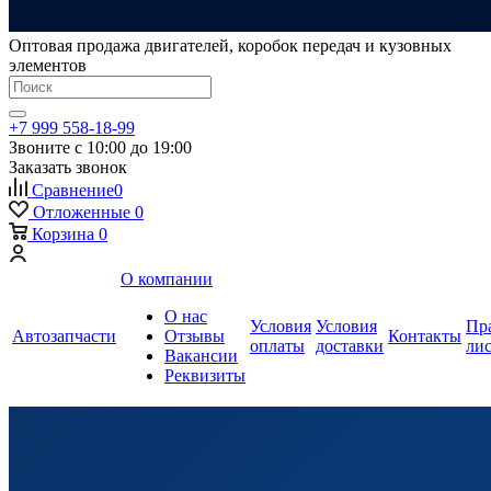
Оптовая продажа двигателей, коробок передач и кузовных
элементов
+7 999 558-18-99
Звоните с 10:00 до 19:00
Заказать звонок
Сравнение
0
Отложенные
0
Корзина
0
О компании
О нас
Условия
Условия
Пр
Автозапчасти
Отзывы
Контакты
оплаты
доставки
ли
Вакансии
Реквизиты