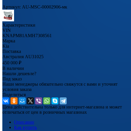
Артикул:
AU-MSC-00002906-мк
Характеристики
VIN
KNAPM81AMH7308561
Марка
Kia
Поставка
Австралия AU31025
450 000
₽
В наличии
Нашли дешевле?
Под заказ
Наши менеджеры обязательно свяжутся с вами и уточнят
условия заказа
Поделиться
Цена действительна только для интернет-магазина и может
отличаться от цен в розничных магазинах
Описание
Как купить