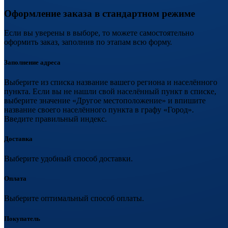
Оформление заказа в стандартном режиме
Если вы уверены в выборе, то можете самостоятельно
оформить заказ, заполнив по этапам всю форму.
Заполнение адреса
Выберите из списка название вашего региона и населённого
пункта. Если вы не нашли свой населённый пункт в списке,
выберите значение «Другое местоположение» и впишите
название своего населённого пункта в графу «Город».
Введите правильный индекс.
Доставка
Выберите удобный способ доставки.
Оплата
Выберите оптимальный способ оплаты.
Покупатель