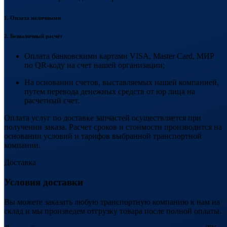
1. Оплата наличными
2. Безналичный расчёт
Оплата банковскими картами VISA, Master Card, МИР
по QR-коду на счет нашей организации;
На основании счетов, выставляемых нашей компанией,
путем перевода денежных средств от юр лица на
расчетный счет.
Оплата услуг по доставке запчастей осуществляется при
получении заказа. Расчет сроков и стоимости производится на
основании условий и тарифов выбранной транспортной
компании.
Доставка
Условия доставки
Вы можете заказать любую транспортную компанию к нам на
склад и мы произведем отгрузку товара после полной оплаты.