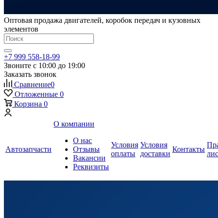
Оптовая продажа двигателей, коробок передач и кузовных
элементов
+7 999 558-18-99
Звоните с 10:00 до 19:00
Заказать звонок
Сравнение
0
Отложенные
0
Корзина
0
О компании
О нас
Условия
Условия
Пр
Автозапчасти
Отзывы
Контакты
оплаты
доставки
ли
Вакансии
Реквизиты