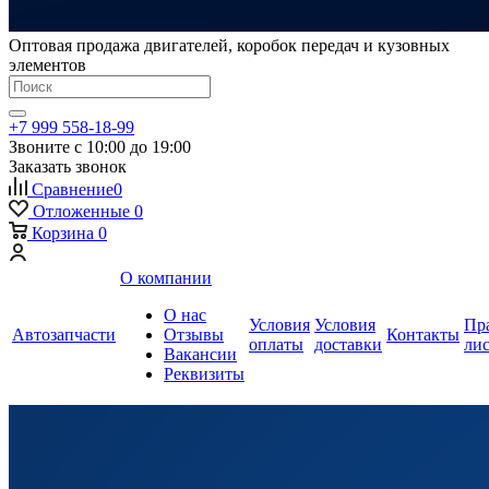
Оптовая продажа двигателей, коробок передач и кузовных
элементов
+7 999 558-18-99
Звоните с 10:00 до 19:00
Заказать звонок
Сравнение
0
Отложенные
0
Корзина
0
О компании
О нас
Условия
Условия
Пр
Автозапчасти
Отзывы
Контакты
оплаты
доставки
ли
Вакансии
Реквизиты