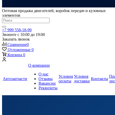
Оптовая продажа двигателей, коробок передач и кузовных
элементов
+7 999 558-18-99
Звоните с 10:00 до 19:00
Заказать звонок
Сравнение
0
Отложенные
0
Корзина
0
О компании
О нас
Условия
Условия
Пр
Автозапчасти
Отзывы
Контакты
оплаты
доставки
ли
Вакансии
Реквизиты