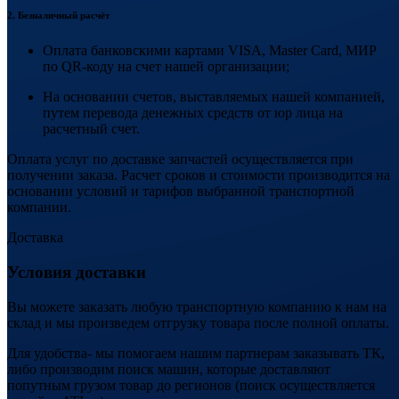
2. Безналичный расчёт
Оплата банковскими картами VISA, Master Card, МИР
по QR-коду на счет нашей организации;
На основании счетов, выставляемых нашей компанией,
путем перевода денежных средств от юр лица на
расчетный счет.
Оплата услуг по доставке запчастей осуществляется при
получении заказа. Расчет сроков и стоимости производится на
основании условий и тарифов выбранной транспортной
компании.
Доставка
Условия доставки
Вы можете заказать любую транспортную компанию к нам на
склад и мы произведем отгрузку товара после полной оплаты.
Для удобства- мы помогаем нашим партнерам заказывать ТК,
либо производим поиск машин, которые доставляют
попутным грузом товар до регионов (поиск осуществляется