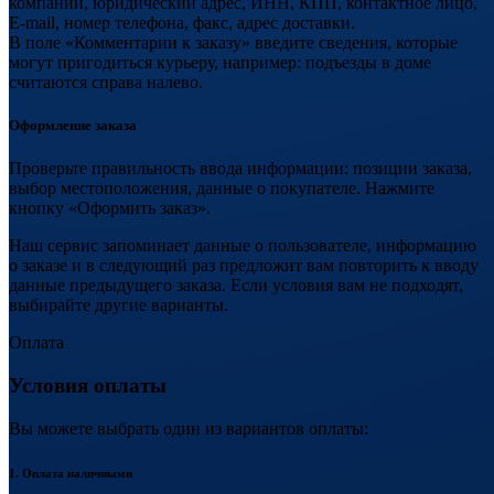
компании, юридический адрес, ИНН, КПП, контактное лицо,
E-mail, номер телефона, факс, адрес доставки.
В поле «Комментарии к заказу» введите сведения, которые
могут пригодиться курьеру, например: подъезды в доме
считаются справа налево.
Оформление заказа
Проверьте правильность ввода информации: позиции заказа,
выбор местоположения, данные о покупателе. Нажмите
кнопку «Оформить заказ».
Наш сервис запоминает данные о пользователе, информацию
о заказе и в следующий раз предложит вам повторить к вводу
данные предыдущего заказа. Если условия вам не подходят,
выбирайте другие варианты.
Оплата
Условия оплаты
Вы можете выбрать один из вариантов оплаты:
1. Оплата наличными