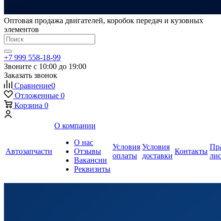
Оптовая продажа двигателей, коробок передач и кузовных
элементов
+7 999 558-18-99
Звоните с 10:00 до 19:00
Заказать звонок
Сравнение
0
Отложенные
0
Корзина
0
О компании
О нас
Условия
Условия
Пр
Автозапчасти
Отзывы
Контакты
оплаты
доставки
ли
Вакансии
Реквизиты