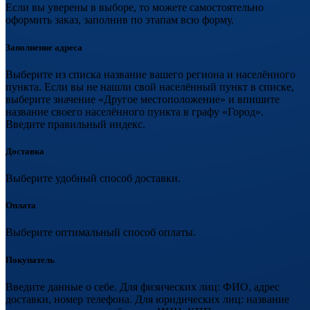
Если вы уверены в выборе, то можете самостоятельно
оформить заказ, заполнив по этапам всю форму.
Заполнение адреса
Выберите из списка название вашего региона и населённого
пункта. Если вы не нашли свой населённый пункт в списке,
выберите значение «Другое местоположение» и впишите
название своего населённого пункта в графу «Город».
Введите правильный индекс.
Доставка
Выберите удобный способ доставки.
Оплата
Выберите оптимальный способ оплаты.
Покупатель
Введите данные о себе. Для физических лиц: ФИО, адрес
доставки, номер телефона. Для юридических лиц: название