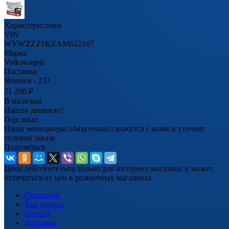
Характеристики
VIN
WVWZZZ1KZAM622167
Марка
Volkswagen
Поставка
Япония - 233
71 200
₽
В наличии
Нашли дешевле?
Под заказ
Наши менеджеры обязательно свяжутся с вами и уточнят
условия заказа
Поделиться
Цена действительна только для интернет-магазина и может
отличаться от цен в розничных магазинах
Описание
Как купить
Оплата
Доставка