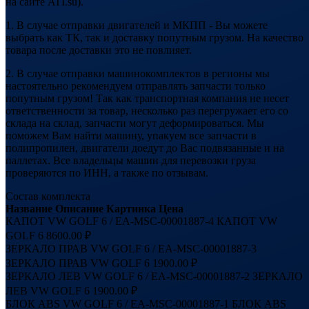
на сайте ATI.su).
1. В случае отправки двигателей и МКПП - Вы можете
выбрать как ТК, так и доставку попутным грузом. На качество
товара после доставки это не повлияет.
2. В случае отправки машинокомплектов в регионы мы
настоятельно рекомендуем отправлять запчасти только
попутным грузом! Так как транспортная компания не несет
ответственности за товар, несколько раз перегружает его со
склада на склад, запчасти могут деформироваться. Мы
поможем Вам найти машину, упакуем все запчасти в
полипропилен, двигатели доедут до Вас подвязанные и на
паллетах. Все владельцы машин для перевозки груза
проверяются по ИНН, а также по отзывам.
Состав комплекта
Название
Описание
Картинка
Цена
КАПОТ VW GOLF 6 / EA-MSC-00001887-4
КАПОТ VW
GOLF 6
8600.00 ₽
ЗЕРКАЛО ПРАВ VW GOLF 6 / EA-MSC-00001887-3
ЗЕРКАЛО ПРАВ VW GOLF 6
1900.00 ₽
ЗЕРКАЛО ЛЕВ VW GOLF 6 / EA-MSC-00001887-2
ЗЕРКАЛО
ЛЕВ VW GOLF 6
1900.00 ₽
БЛОК ABS VW GOLF 6 / EA-MSC-00001887-1
БЛОК ABS