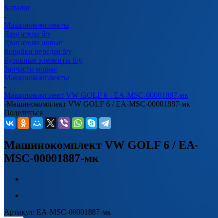
Каталог
-
Машинокомплекты
Двигатели б/у
Двигатели новые
Коробки передач б/у
Кузовные элементы б/у
Запчасти новые
Машинокомплекты
-
Машинокомплект VW GOLF 6 - EA-MSC-00001887-мк
-
Машинокомплект VW GOLF 6 / EA-MSC-00001887-мк
Поделиться
Машинокомплект VW GOLF 6 / EA-
MSC-00001887-мк
Артикул:
EA-MSC-00001887-мк