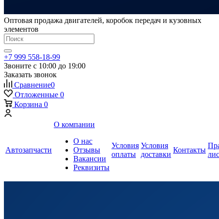
Оптовая продажа двигателей, коробок передач и кузовных
элементов
+7 999 558-18-99
Звоните с 10:00 до 19:00
Заказать звонок
Сравнение
0
Отложенные
0
Корзина
0
О компании
О нас
Условия
Условия
Пр
Автозапчасти
Отзывы
Контакты
оплаты
доставки
ли
Вакансии
Реквизиты