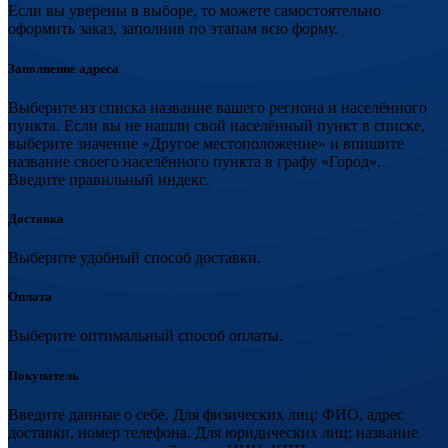
Если вы уверены в выборе, то можете самостоятельно
оформить заказ, заполнив по этапам всю форму.
Заполнение адреса
Выберите из списка название вашего региона и населённого
пункта. Если вы не нашли свой населённый пункт в списке,
выберите значение «Другое местоположение» и впишите
название своего населённого пункта в графу «Город».
Введите правильный индекс.
Доставка
Выберите удобный способ доставки.
Оплата
Выберите оптимальный способ оплаты.
Покупатель
Введите данные о себе. Для физических лиц: ФИО, адрес
доставки, номер телефона. Для юридических лиц: название