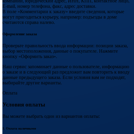
компании, юридический адрес, ИНН, КПП, контактное лицо,
E-mail, номер телефона, факс, адрес доставки.
В поле «Комментарии к заказу» введите сведения, которые
могут пригодиться курьеру, например: подъезды в доме
считаются справа налево.
Оформление заказа
Проверьте правильность ввода информации: позиции заказа,
выбор местоположения, данные о покупателе. Нажмите
кнопку «Оформить заказ».
Наш сервис запоминает данные о пользователе, информацию
о заказе и в следующий раз предложит вам повторить к вводу
данные предыдущего заказа. Если условия вам не подходят,
выбирайте другие варианты.
Оплата
Условия оплаты
Вы можете выбрать один из вариантов оплаты:
1. Оплата наличными