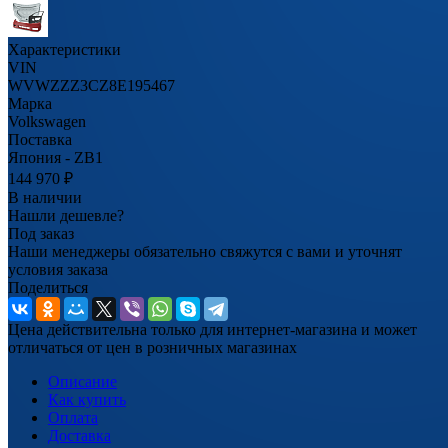
Характеристики
VIN
WVWZZZ3CZ8E195467
Марка
Volkswagen
Поставка
Япония - ZB1
144 970
₽
В наличии
Нашли дешевле?
Под заказ
Наши менеджеры обязательно свяжутся с вами и уточнят
условия заказа
Поделиться
Цена действительна только для интернет-магазина и может
отличаться от цен в розничных магазинах
Описание
Как купить
Оплата
Доставка