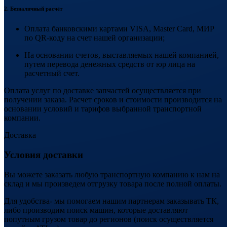
2. Безналичный расчёт
Оплата банковскими картами VISA, Master Card, МИР
по QR-коду на счет нашей организации;
На основании счетов, выставляемых нашей компанией,
путем перевода денежных средств от юр лица на
расчетный счет.
Оплата услуг по доставке запчастей осуществляется при
получении заказа. Расчет сроков и стоимости производится на
основании условий и тарифов выбранной транспортной
компании.
Доставка
Условия доставки
Вы можете заказать любую транспортную компанию к нам на
склад и мы произведем отгрузку товара после полной оплаты.
Для удобства- мы помогаем нашим партнерам заказывать ТК,
либо производим поиск машин, которые доставляют
попутным грузом товар до регионов (поиск осуществляется