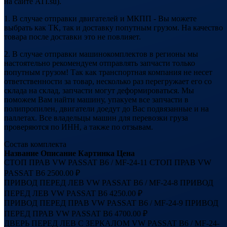
на сайте ATI.su).
1. В случае отправки двигателей и МКПП - Вы можете
выбрать как ТК, так и доставку попутным грузом. На качество
товара после доставки это не повлияет.
2. В случае отправки машинокомплектов в регионы мы
настоятельно рекомендуем отправлять запчасти только
попутным грузом! Так как транспортная компания не несет
ответственности за товар, несколько раз перегружает его со
склада на склад, запчасти могут деформироваться. Мы
поможем Вам найти машину, упакуем все запчасти в
полипропилен, двигатели доедут до Вас подвязанные и на
паллетах. Все владельцы машин для перевозки груза
проверяются по ИНН, а также по отзывам.
Состав комплекта
Название
Описание
Картинка
Цена
СТОП ПРАВ VW PASSAT B6 / MF-24-11
СТОП ПРАВ VW
PASSAT B6
2500.00 ₽
ПРИВОД ПЕРЕД ЛЕВ VW PASSAT B6 / MF-24-8
ПРИВОД
ПЕРЕД ЛЕВ VW PASSAT B6
4250.00 ₽
ПРИВОД ПЕРЕД ПРАВ VW PASSAT B6 / MF-24-9
ПРИВОД
ПЕРЕД ПРАВ VW PASSAT B6
4700.00 ₽
ДВЕРЬ ПЕРЕД ЛЕВ С ЗЕРКАЛОМ VW PASSAT B6 / MF-24-