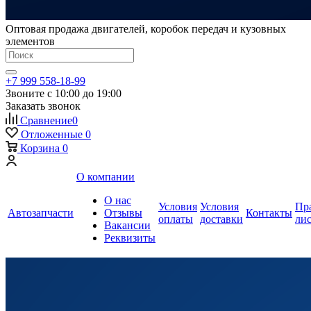
Оптовая продажа двигателей, коробок передач и кузовных
элементов
+7 999 558-18-99
Звоните с 10:00 до 19:00
Заказать звонок
Сравнение
0
Отложенные
0
Корзина
0
О компании
О нас
Условия
Условия
Пр
Автозапчасти
Отзывы
Контакты
оплаты
доставки
ли
Вакансии
Реквизиты