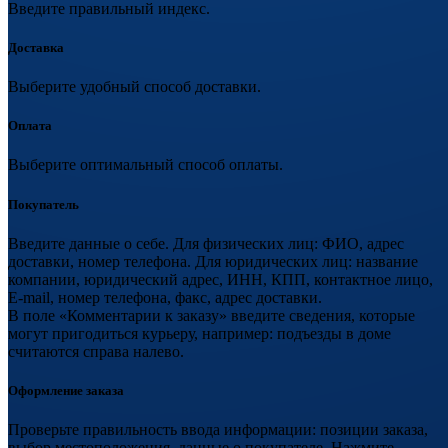
Введите правильный индекс.
Доставка
Выберите удобный способ доставки.
Оплата
Выберите оптимальный способ оплаты.
Покупатель
Введите данные о себе. Для физических лиц: ФИО, адрес
доставки, номер телефона. Для юридических лиц: название
компании, юридический адрес, ИНН, КПП, контактное лицо,
E-mail, номер телефона, факс, адрес доставки.
В поле «Комментарии к заказу» введите сведения, которые
могут пригодиться курьеру, например: подъезды в доме
считаются справа налево.
Оформление заказа
Проверьте правильность ввода информации: позиции заказа,
выбор местоположения, данные о покупателе. Нажмите