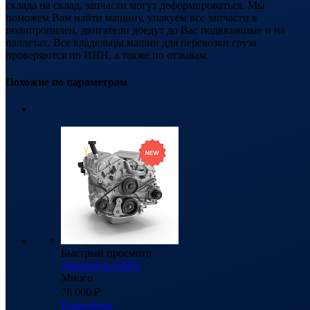
склада на склад, запчасти могут деформироваться. Мы
поможем Вам найти машину, упакуем все запчасти в
полипропилен, двигатели доедут до Вас подвязанные и на
паллетах. Все владельцы машин для перевозки груза
проверяются по ИНН, а также по отзывам.
Похожие по параметрам
Быстрый просмотр
Двигатель G4FA
Много
78 000
₽
Подробнее