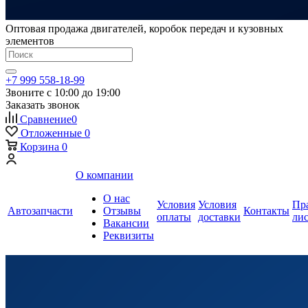
Оптовая продажа двигателей, коробок передач и кузовных
элементов
+7 999 558-18-99
Звоните с 10:00 до 19:00
Заказать звонок
Сравнение
0
Отложенные
0
Корзина
0
О компании
О нас
Условия
Условия
Пр
Автозапчасти
Отзывы
Контакты
оплаты
доставки
ли
Вакансии
Реквизиты