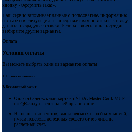
кнопку «Оформить заказ».
Наш сервис запоминает данные о пользователе, информацию
о заказе и в следующий раз предложит вам повторить к вводу
данные предыдущего заказа. Если условия вам не подходят,
выбирайте другие варианты.
Оплата
Условия оплаты
Вы можете выбрать один из вариантов оплаты:
1. Оплата наличными
2. Безналичный расчёт
Оплата банковскими картами VISA, Master Card, МИР
по QR-коду на счет нашей организации;
На основании счетов, выставляемых нашей компанией,
путем перевода денежных средств от юр лица на
расчетный счет.