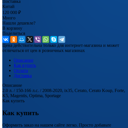
Поставка
Китай
120 000
₽
Много
Нашли дешевле?
В корзину
Поделиться
Цена действительна только для интернет-магазина и может
отличаться от цен в розничных магазинах
Описание
Как купить
Оплата
Доставка
Описание
2.0 л. / 150-166 л.с. / 2008-2020, ix35, Cerato, Cerato Koup, Forte,
K5, Magentis, Optima, Sportage
Как купить
Как купить
Оформить заказ на нашем сайте легко. Просто добавьте