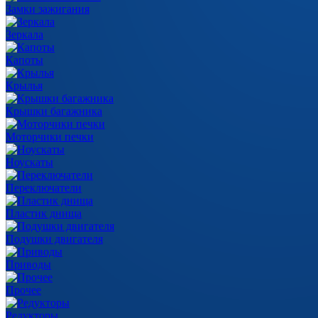
Замки зажигания
Зеркала
Капоты
Крылья
Крышки багажника
Моторчики печки
Ноускаты
Переключатели
Пластик днища
Подушки двигателя
Приводы
Прочее
Редукторы