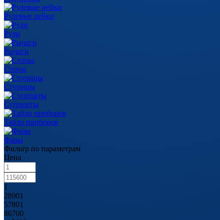
Рулевые рейки
Рули
Рычаги
Стопы
Ступицы
Суппорты
Табло приборов
Фары
Фильтр по параметрам
Цена
1
28901
57801
86700