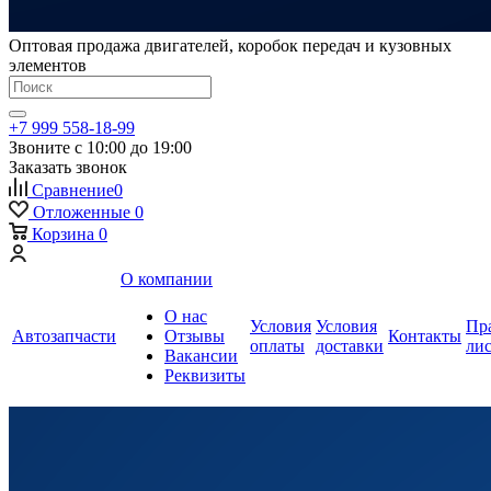
Оптовая продажа двигателей, коробок передач и кузовных
элементов
+7 999 558-18-99
Звоните с 10:00 до 19:00
Заказать звонок
Сравнение
0
Отложенные
0
Корзина
0
О компании
О нас
Условия
Условия
Пр
Автозапчасти
Отзывы
Контакты
оплаты
доставки
ли
Вакансии
Реквизиты