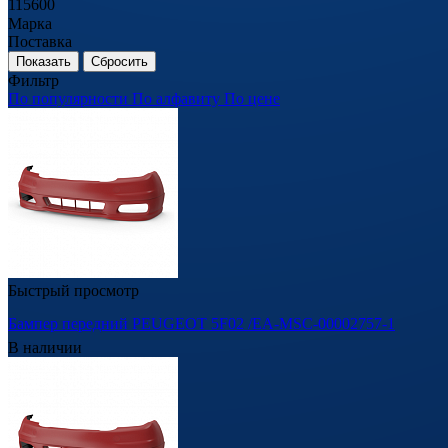
115600
Марка
Поставка
Сбросить
Фильтр
По популярности
По алфавиту
По цене
Быстрый просмотр
Бампер передний PEUGEOT 5F02 /EA-MSC-00002757-1
В наличии