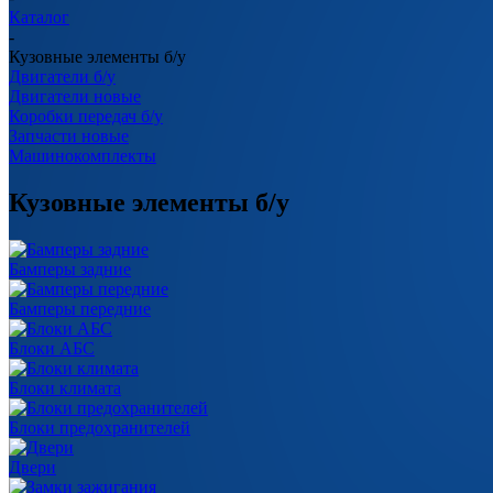
Каталог
-
Кузовные элементы б/у
Двигатели б/у
Двигатели новые
Коробки передач б/у
Запчасти новые
Машинокомплекты
Кузовные элементы б/у
Бамперы задние
Бамперы передние
Блоки АБС
Блоки климата
Блоки предохранителей
Двери