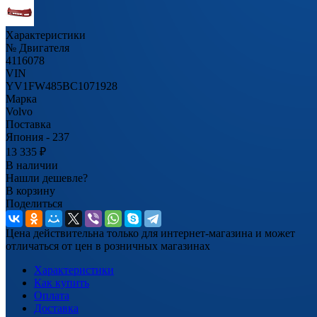
Характеристики
№ Двигателя
4116078
VIN
YV1FW485BC1071928
Марка
Volvo
Поставка
Япония - 237
13 335
₽
В наличии
Нашли дешевле?
В корзину
Поделиться
Цена действительна только для интернет-магазина и может
отличаться от цен в розничных магазинах
Характеристики
Как купить
Оплата
Доставка