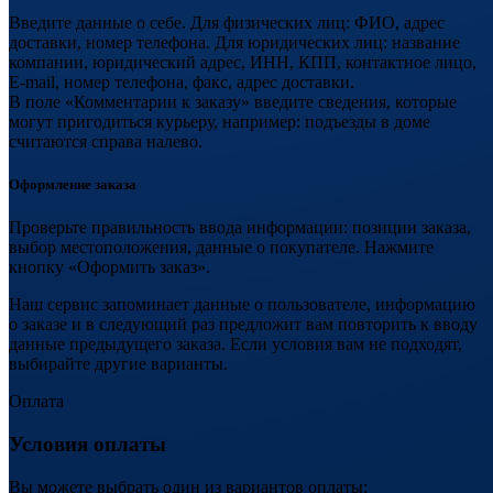
Введите данные о себе. Для физических лиц: ФИО, адрес
доставки, номер телефона. Для юридических лиц: название
компании, юридический адрес, ИНН, КПП, контактное лицо,
E-mail, номер телефона, факс, адрес доставки.
В поле «Комментарии к заказу» введите сведения, которые
могут пригодиться курьеру, например: подъезды в доме
считаются справа налево.
Оформление заказа
Проверьте правильность ввода информации: позиции заказа,
выбор местоположения, данные о покупателе. Нажмите
кнопку «Оформить заказ».
Наш сервис запоминает данные о пользователе, информацию
о заказе и в следующий раз предложит вам повторить к вводу
данные предыдущего заказа. Если условия вам не подходят,
выбирайте другие варианты.
Оплата
Условия оплаты
Вы можете выбрать один из вариантов оплаты: