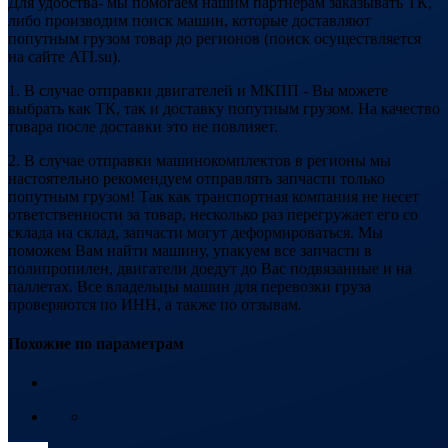
Для удобства- мы помогаем нашим партнерам заказывать ТК,
либо производим поиск машин, которые доставляют
попутным грузом товар до регионов (поиск осуществляется
на сайте ATI.su).
1. В случае отправки двигателей и МКПП - Вы можете
выбрать как ТК, так и доставку попутным грузом. На качество
товара после доставки это не повлияет.
2. В случае отправки машинокомплектов в регионы мы
настоятельно рекомендуем отправлять запчасти только
попутным грузом! Так как транспортная компания не несет
ответственности за товар, несколько раз перегружает его со
склада на склад, запчасти могут деформироваться. Мы
поможем Вам найти машину, упакуем все запчасти в
полипропилен, двигатели доедут до Вас подвязанные и на
паллетах. Все владельцы машин для перевозки груза
проверяются по ИНН, а также по отзывам.
Похожие по параметрам