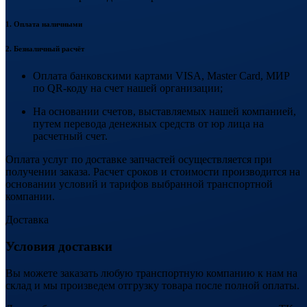
1. Оплата наличными
2. Безналичный расчёт
Оплата банковскими картами VISA, Master Card, МИР
по QR-коду на счет нашей организации;
На основании счетов, выставляемых нашей компанией,
путем перевода денежных средств от юр лица на
расчетный счет.
Оплата услуг по доставке запчастей осуществляется при
получении заказа. Расчет сроков и стоимости производится на
основании условий и тарифов выбранной транспортной
компании.
Доставка
Условия доставки
Вы можете заказать любую транспортную компанию к нам на
склад и мы произведем отгрузку товара после полной оплаты.