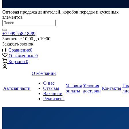
Оптовая продажа двигателей, коробок передач и кузовных
элементов
+7 999 558-18-99
Звоните с 10:00 до 19:00
Заказать звонок
Сравнение
0
Отложенные
0
Корзина
0
О компании
О нас
Условия
Условия
Пр
Автозапчасти
Отзывы
Контакты
оплаты
доставки
ли
Вакансии
Реквизиты