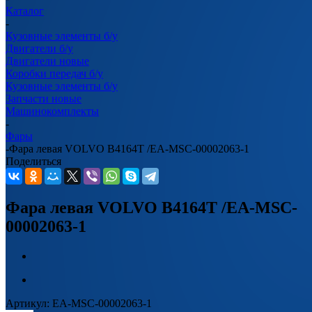
Каталог
-
Кузовные элементы б/у
Двигатели б/у
Двигатели новые
Коробки передач б/у
Кузовные элементы б/у
Запчасти новые
Машинокомплекты
-
Фары
-
Фара левая VOLVO B4164T /EA-MSC-00002063-1
Поделиться
Фара левая VOLVO B4164T /EA-MSC-
00002063-1
Артикул:
EA-MSC-00002063-1