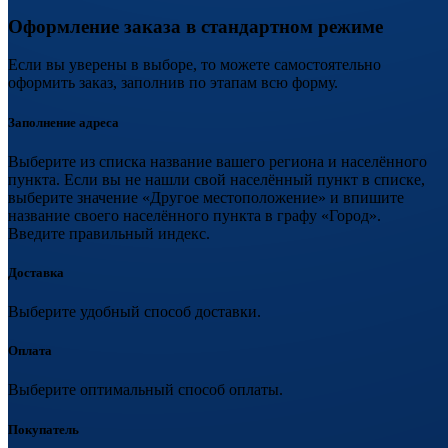
Оформление заказа в стандартном режиме
Если вы уверены в выборе, то можете самостоятельно
оформить заказ, заполнив по этапам всю форму.
Заполнение адреса
Выберите из списка название вашего региона и населённого
пункта. Если вы не нашли свой населённый пункт в списке,
выберите значение «Другое местоположение» и впишите
название своего населённого пункта в графу «Город».
Введите правильный индекс.
Доставка
Выберите удобный способ доставки.
Оплата
Выберите оптимальный способ оплаты.
Покупатель