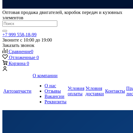
Оптовая продажа двигателей, коробок передач и кузовных
элементов
+7 999 558-18-99
Звоните с 10:00 до 19:00
Заказать звонок
Сравнение
0
Отложенные
0
Корзина
0
О компании
О нас
Условия
Условия
Пр
Автозапчасти
Отзывы
Контакты
оплаты
доставки
ли
Вакансии
Реквизиты