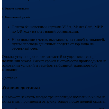
1. Оплата наличными
2. Безналичный расчёт
Оплата банковскими картами VISA, Master Card, МИР
по QR-коду на счет нашей организации;
На основании счетов, выставляемых нашей компанией,
путем перевода денежных средств от юр лица на
расчетный счет.
Оплата услуг по доставке запчастей осуществляется при
получении заказа. Расчет сроков и стоимости производится на
основании условий и тарифов выбранной транспортной
компании.
Доставка
Условия доставки
Вы можете заказать любую транспортную компанию к нам на
склад и мы произведем отгрузку товара после полной оплаты.