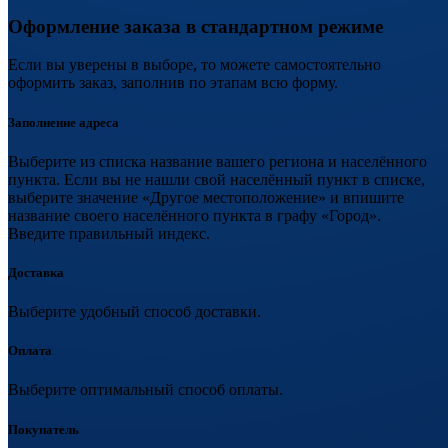
Оформление заказа в стандартном режиме
Если вы уверены в выборе, то можете самостоятельно
оформить заказ, заполнив по этапам всю форму.
Заполнение адреса
Выберите из списка название вашего региона и населённого
пункта. Если вы не нашли свой населённый пункт в списке,
выберите значение «Другое местоположение» и впишите
название своего населённого пункта в графу «Город».
Введите правильный индекс.
Доставка
Выберите удобный способ доставки.
Оплата
Выберите оптимальный способ оплаты.
Покупатель