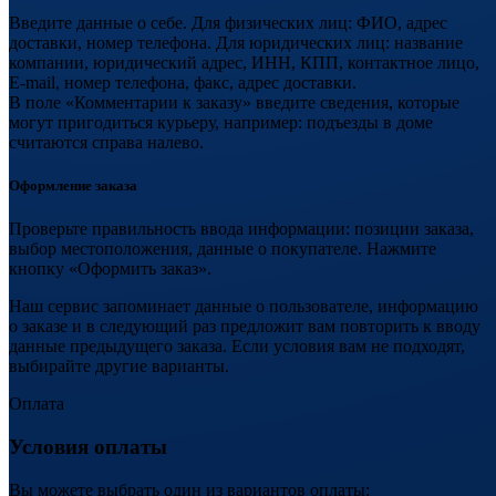
Введите данные о себе. Для физических лиц: ФИО, адрес
доставки, номер телефона. Для юридических лиц: название
компании, юридический адрес, ИНН, КПП, контактное лицо,
E-mail, номер телефона, факс, адрес доставки.
В поле «Комментарии к заказу» введите сведения, которые
могут пригодиться курьеру, например: подъезды в доме
считаются справа налево.
Оформление заказа
Проверьте правильность ввода информации: позиции заказа,
выбор местоположения, данные о покупателе. Нажмите
кнопку «Оформить заказ».
Наш сервис запоминает данные о пользователе, информацию
о заказе и в следующий раз предложит вам повторить к вводу
данные предыдущего заказа. Если условия вам не подходят,
выбирайте другие варианты.
Оплата
Условия оплаты
Вы можете выбрать один из вариантов оплаты: