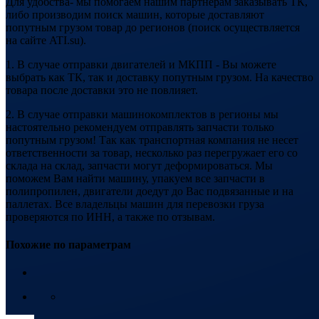
Для удобства- мы помогаем нашим партнерам заказывать ТК,
либо производим поиск машин, которые доставляют
попутным грузом товар до регионов (поиск осуществляется
на сайте ATI.su).
1. В случае отправки двигателей и МКПП - Вы можете
выбрать как ТК, так и доставку попутным грузом. На качество
товара после доставки это не повлияет.
2. В случае отправки машинокомплектов в регионы мы
настоятельно рекомендуем отправлять запчасти только
попутным грузом! Так как транспортная компания не несет
ответственности за товар, несколько раз перегружает его со
склада на склад, запчасти могут деформироваться. Мы
поможем Вам найти машину, упакуем все запчасти в
полипропилен, двигатели доедут до Вас подвязанные и на
паллетах. Все владельцы машин для перевозки груза
проверяются по ИНН, а также по отзывам.
Похожие по параметрам