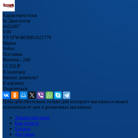
Характеристики
№ Двигателя
4102497
VIN
YV1FW485BB1021770
Марка
Volvo
Поставка
Япония - 240
13 335
₽
В наличии
Нашли дешевле?
В корзину
Поделиться
Цена действительна только для интернет-магазина и может
отличаться от цен в розничных магазинах
Характеристики
Как купить
Оплата
Доставка