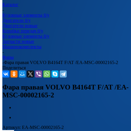
Каталог
-
Кузовные элементы б/у
Двигатели б/у
Двигатели новые
Коробки передач б/у
Кузовные элементы б/у
Запчасти новые
Машинокомплекты
-
Фары
-
Фара правая VOLVO B4164T F/AT /EA-MSC-00002165-2
Поделиться
Фара правая VOLVO B4164T F/AT /EA-
MSC-00002165-2
Артикул:
EA-MSC-00002165-2