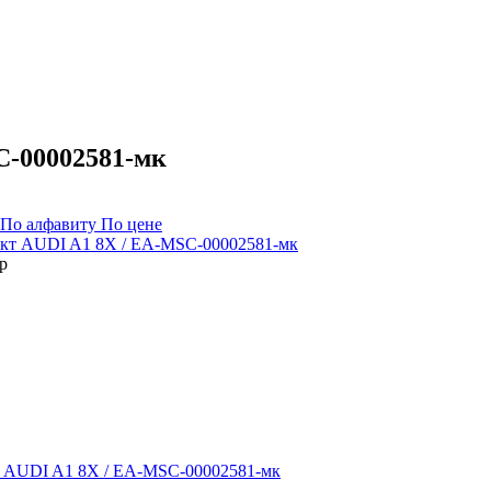
-00002581-мк
По алфавиту
По цене
р
AUDI A1 8X / EA-MSC-00002581-мк