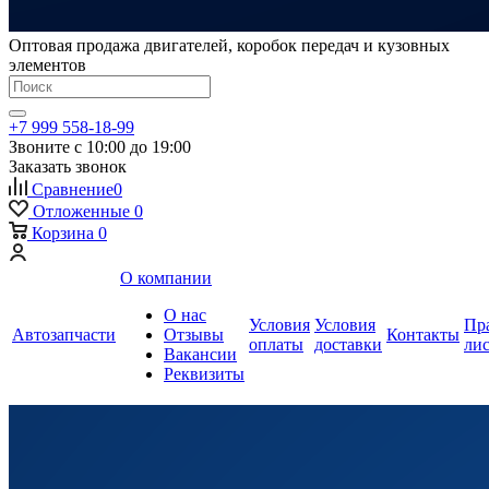
Оптовая продажа двигателей, коробок передач и кузовных
элементов
+7 999 558-18-99
Звоните с 10:00 до 19:00
Заказать звонок
Сравнение
0
Отложенные
0
Корзина
0
О компании
О нас
Условия
Условия
Пр
Автозапчасти
Отзывы
Контакты
оплаты
доставки
ли
Вакансии
Реквизиты