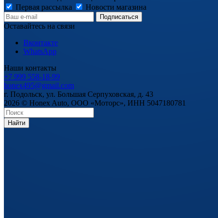
Первая рассылка
Новости магазина
Оставайтесь на связи
Вконтакте
WhatsApp
Наши контакты
+7 999 558-18-99
honex495@gmail.com
г. Подольск, ул. Большая Серпуховская, д. 43
2026 © Honex Auto, ООО «Моторс», ИНН 5047180781
Найти