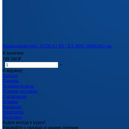
Машинокомплект AUDI A1 8X / EA-MSC-00002601-мк
В наличии
199 500
₽
-
+
В корзину
Каталог
Помощь
Условия оплаты
Условия доставки
О компании
Отзывы
Вакансии
Реквизиты
Политика
Будьте всегда в курсе!
Узнавайте о скидках и акциях первым