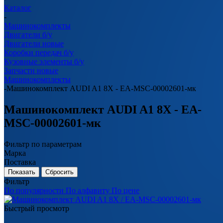
Каталог
-
Машинокомплекты
Двигатели б/у
Двигатели новые
Коробки передач б/у
Кузовные элементы б/у
Запчасти новые
Машинокомплекты
-
Машинокомплект AUDI A1 8X - EA-MSC-00002601-мк
Машинокомплект AUDI A1 8X - EA-
MSC-00002601-мк
Фильтр по параметрам
Марка
Поставка
Сбросить
Фильтр
По популярности
По алфавиту
По цене
Быстрый просмотр