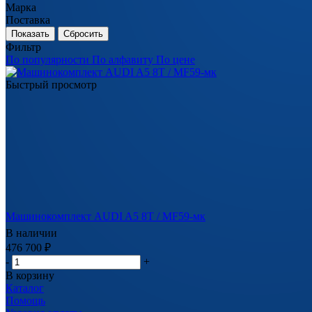
Марка
Поставка
Сбросить
Фильтр
По популярности
По алфавиту
По цене
Быстрый просмотр
Машинокомплект AUDI A5 8T / MF59-мк
В наличии
476 700
₽
-
+
В корзину
Каталог
Помощь