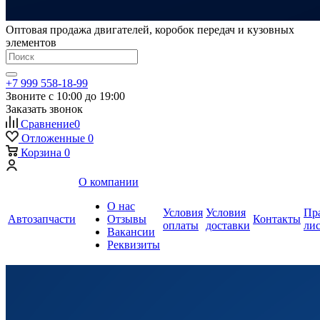
Оптовая продажа двигателей, коробок передач и кузовных
элементов
+7 999 558-18-99
Звоните с 10:00 до 19:00
Заказать звонок
Сравнение
0
Отложенные
0
Корзина
0
О компании
О нас
Условия
Условия
Пр
Автозапчасти
Отзывы
Контакты
оплаты
доставки
ли
Вакансии
Реквизиты