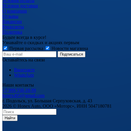
Условия оплаты
Условия доставки
О компании
Отзывы
Вакансии
Реквизиты
Политика
Будьте всегда в курсе!
Узнавайте о скидках и акциях первым
Первая рассылка
Новости магазина
Оставайтесь на связи
Вконтакте
WhatsApp
Наши контакты
+7 999 558-18-99
honex495@gmail.com
г. Подольск, ул. Большая Серпуховская, д. 43
2026 © Honex Auto, ООО «Моторс», ИНН 5047180781
Найти