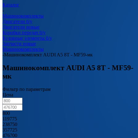
Каталог
-
Машинокомплекты
Двигатели б/у
Двигатели новые
Коробки передач б/у
Кузовные элементы б/у
Запчасти новые
Машинокомплекты
-
Машинокомплект AUDI A5 8T - MF59-мк
Машинокомплект AUDI A5 8T - MF59-
мк
Фильтр по параметрам
Цена
800
119775
238750
357725
476700