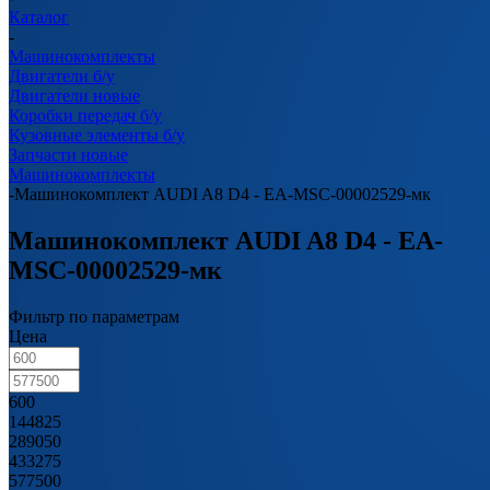
Каталог
-
Машинокомплекты
Двигатели б/у
Двигатели новые
Коробки передач б/у
Кузовные элементы б/у
Запчасти новые
Машинокомплекты
-
Машинокомплект AUDI A8 D4 - EA-MSC-00002529-мк
Машинокомплект AUDI A8 D4 - EA-
MSC-00002529-мк
Фильтр по параметрам
Цена
600
144825
289050
433275
577500