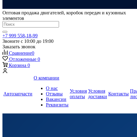
Оптовая продажа двигателей, коробок передач и кузовных
элементов
+7 999 558-18-99
Звоните с 10:00 до 19:00
Заказать звонок
Сравнение
0
Отложенные
0
Корзина
0
О компании
О нас
Условия
Условия
Пр
Автозапчасти
Отзывы
Контакты
оплаты
доставки
ли
Вакансии
Реквизиты