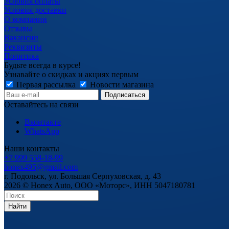
Условия оплаты
Условия доставки
О компании
Отзывы
Вакансии
Реквизиты
Политика
Будьте всегда в курсе!
Узнавайте о скидках и акциях первым
Первая рассылка
Новости магазина
Оставайтесь на связи
Вконтакте
WhatsApp
Наши контакты
+7 999 558-18-99
honex495@gmail.com
г. Подольск, ул. Большая Серпуховская, д. 43
2026 © Honex Auto, ООО «Моторс», ИНН 5047180781
Найти