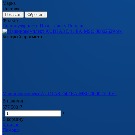
Марка
Поставка
Сбросить
Фильтр
По популярности
По алфавиту
По цене
Быстрый просмотр
Машинокомплект AUDI A8 D4 / EA-MSC-00002529-мк
В наличии
577 500
₽
-
+
В корзину
Каталог
Помощь