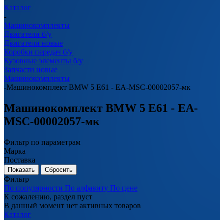
Каталог
-
Машинокомплекты
Двигатели б/у
Двигатели новые
Коробки передач б/у
Кузовные элементы б/у
Запчасти новые
Машинокомплекты
-
Машинокомплект BMW 5 E61 - EA-MSC-00002057-мк
Машинокомплект BMW 5 E61 - EA-
MSC-00002057-мк
Фильтр по параметрам
Марка
Поставка
Сбросить
Фильтр
По популярности
По алфавиту
По цене
К сожалению, раздел пуст
В данный момент нет активных товаров
Каталог