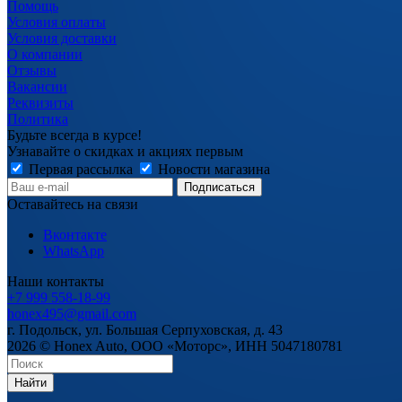
Помощь
Условия оплаты
Условия доставки
О компании
Отзывы
Вакансии
Реквизиты
Политика
Будьте всегда в курсе!
Узнавайте о скидках и акциях первым
Первая рассылка
Новости магазина
Оставайтесь на связи
Вконтакте
WhatsApp
Наши контакты
+7 999 558-18-99
honex495@gmail.com
г. Подольск, ул. Большая Серпуховская, д. 43
2026 © Honex Auto, ООО «Моторс», ИНН 5047180781
Найти