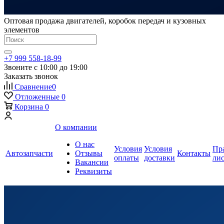
Оптовая продажа двигателей, коробок передач и кузовных
элементов
+7 999 558-18-99
Звоните с 10:00 до 19:00
Заказать звонок
Сравнение
0
Отложенные
0
Корзина
0
О компании
О нас
Условия
Условия
Пр
Автозапчасти
Отзывы
Контакты
оплаты
доставки
ли
Вакансии
Реквизиты