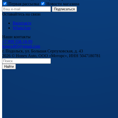
Первая рассылка
Новости магазина
Оставайтесь на связи
Вконтакте
WhatsApp
Наши контакты
+7 999 558-18-99
honex495@gmail.com
г. Подольск, ул. Большая Серпуховская, д. 43
2026 © Honex Auto, ООО «Моторс», ИНН 5047180781
Найти