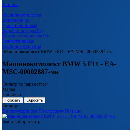
Каталог
-
Машинокомплекты
Двигатели б/у
Двигатели новые
Коробки передач б/у
Кузовные элементы б/у
Запчасти новые
Машинокомплекты
-
Машинокомплект BMW 5 F11 - EA-MSC-00002887-мк
Машинокомплект BMW 5 F11 - EA-
MSC-00002887-мк
Фильтр по параметрам
Марка
Поставка
Сбросить
Фильтр
По популярности
По алфавиту
По цене
Быстрый просмотр