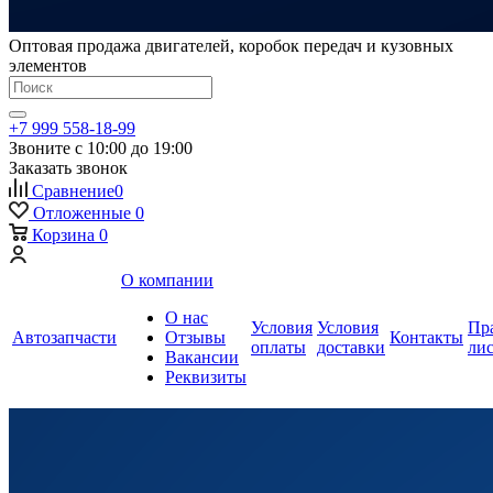
Оптовая продажа двигателей, коробок передач и кузовных
элементов
+7 999 558-18-99
Звоните с 10:00 до 19:00
Заказать звонок
Сравнение
0
Отложенные
0
Корзина
0
О компании
О нас
Условия
Условия
Пр
Автозапчасти
Отзывы
Контакты
оплаты
доставки
ли
Вакансии
Реквизиты