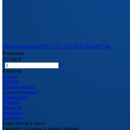
Машинокомплект BMW 5 F11 / EA-MSC-00002887-мк
В наличии
255 000
₽
-
+
В корзину
Каталог
Помощь
Условия оплаты
Условия доставки
О компании
Отзывы
Вакансии
Реквизиты
Политика
Будьте всегда в курсе!
Узнавайте о скидках и акциях первым