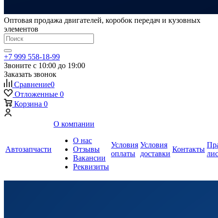
Оптовая продажа двигателей, коробок передач и кузовных
элементов
+7 999 558-18-99
Звоните с 10:00 до 19:00
Заказать звонок
Сравнение
0
Отложенные
0
Корзина
0
О компании
О нас
Условия
Условия
Пр
Автозапчасти
Отзывы
Контакты
оплаты
доставки
ли
Вакансии
Реквизиты