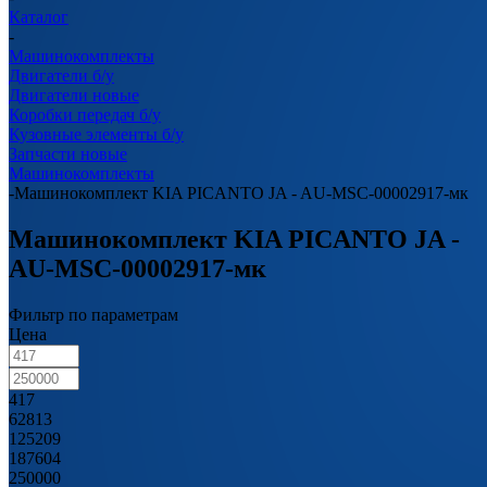
Каталог
-
Машинокомплекты
Двигатели б/у
Двигатели новые
Коробки передач б/у
Кузовные элементы б/у
Запчасти новые
Машинокомплекты
-
Машинокомплект KIA PICANTO JA - AU-MSC-00002917-мк
Машинокомплект KIA PICANTO JA -
AU-MSC-00002917-мк
Фильтр по параметрам
Цена
417
62813
125209
187604
250000