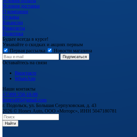
Условия оплаты
Условия доставки
О компании
Отзывы
Вакансии
Реквизиты
Политика
Будьте всегда в курсе!
Узнавайте о скидках и акциях первым
Первая рассылка
Новости магазина
Оставайтесь на связи
Вконтакте
WhatsApp
Наши контакты
+7 999 558-18-99
honex495@gmail.com
г. Подольск, ул. Большая Серпуховская, д. 43
2026 © Honex Auto, ООО «Моторс», ИНН 5047180781
Найти