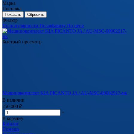
Марка
Поставка
Сбросить
Фильтр
По популярности
По алфавиту
По цене
Быстрый просмотр
Машинокомплект KIA PICANTO JA / AU-MSC-00002917-мк
В наличии
250 000
₽
-
+
В корзину
Каталог
Помощь