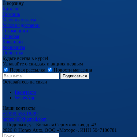
В корзину
Каталог
Помощь
Условия оплаты
Условия доставки
О компании
Отзывы
Вакансии
Реквизиты
Политика
Будьте всегда в курсе!
Узнавайте о скидках и акциях первым
Первая рассылка
Новости магазина
Оставайтесь на связи
Вконтакте
WhatsApp
Наши контакты
+7 999 558-18-99
honex495@gmail.com
г. Подольск, ул. Большая Серпуховская, д. 43
2026 © Honex Auto, ООО «Моторс», ИНН 5047180781