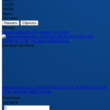
150517
225258
300000
Марка
Поставка
Сбросить
Фильтр
По популярности
По алфавиту
По цене
Быстрый просмотр
Машинокомплект LAND ROVER RANGE ROVER EVOQUE
L538 / AU-MSC-00002745-мк
В наличии
300 000
₽
-
+