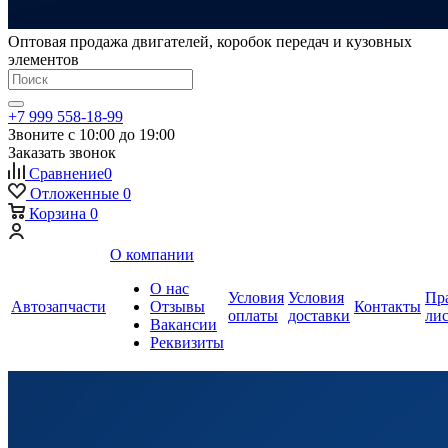
Оптовая продажа двигателей, коробок передач и кузовных
элементов
+7 999 558-18-99
Звоните с 10:00 до 19:00
Заказать звонок
Сравнение
0
Отложенные
0
Корзина
0
О компании
О нас
Условия
Условия
Пр
Автозапчасти
Отзывы
Контакты
оплаты
доставки
ли
Вакансии
Реквизиты