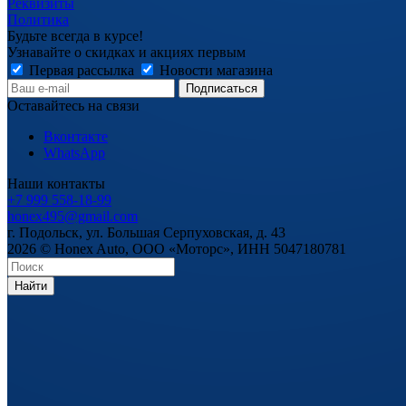
Реквизиты
Политика
Будьте всегда в курсе!
Узнавайте о скидках и акциях первым
Первая рассылка
Новости магазина
Оставайтесь на связи
Вконтакте
WhatsApp
Наши контакты
+7 999 558-18-99
honex495@gmail.com
г. Подольск, ул. Большая Серпуховская, д. 43
2026 © Honex Auto, ООО «Моторс», ИНН 5047180781
Найти