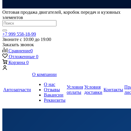
Оптовая продажа двигателей, коробок передач и кузовных
элементов
+7 999 558-18-99
Звоните с 10:00 до 19:00
Заказать звонок
Сравнение
0
Отложенные
0
Корзина
0
О компании
О нас
Условия
Условия
Пр
Автозапчасти
Отзывы
Контакты
оплаты
доставки
ли
Вакансии
Реквизиты