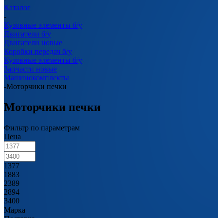
Каталог
-
Кузовные элементы б/у
Двигатели б/у
Двигатели новые
Коробки передач б/у
Кузовные элементы б/у
Запчасти новые
Машинокомплекты
-
Моторчики печки
Моторчики печки
Фильтр по параметрам
Цена
1377
1883
2389
2894
3400
Марка