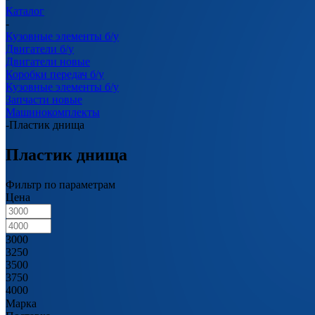
Каталог
-
Кузовные элементы б/у
Двигатели б/у
Двигатели новые
Коробки передач б/у
Кузовные элементы б/у
Запчасти новые
Машинокомплекты
-
Пластик днища
Пластик днища
Фильтр по параметрам
Цена
3000
3250
3500
3750
4000
Марка