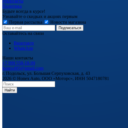
Реквизиты
Политика
Будьте всегда в курсе!
Узнавайте о скидках и акциях первым
Первая рассылка
Новости магазина
Оставайтесь на связи
Вконтакте
WhatsApp
Наши контакты
+7 999 558-18-99
honex495@gmail.com
г. Подольск, ул. Большая Серпуховская, д. 43
2026 © Honex Auto, ООО «Моторс», ИНН 5047180781
Найти