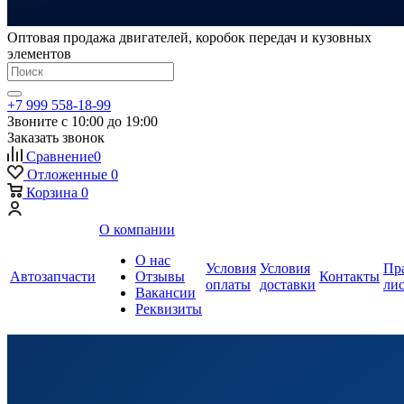
Оптовая продажа двигателей, коробок передач и кузовных
элементов
+7 999 558-18-99
Звоните с 10:00 до 19:00
Заказать звонок
Сравнение
0
Отложенные
0
Корзина
0
О компании
О нас
Условия
Условия
Пр
Автозапчасти
Отзывы
Контакты
оплаты
доставки
ли
Вакансии
Реквизиты