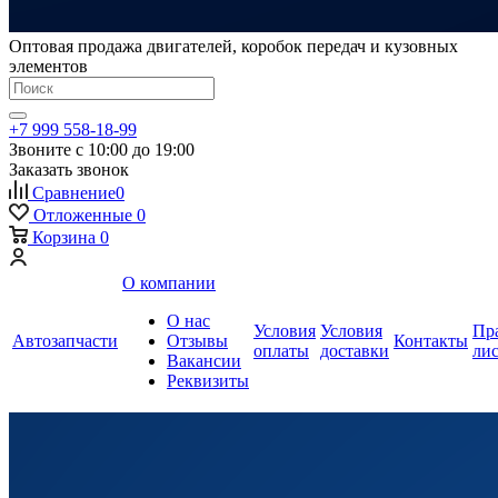
Оптовая продажа двигателей, коробок передач и кузовных
элементов
+7 999 558-18-99
Звоните с 10:00 до 19:00
Заказать звонок
Сравнение
0
Отложенные
0
Корзина
0
О компании
О нас
Условия
Условия
Пр
Автозапчасти
Отзывы
Контакты
оплаты
доставки
ли
Вакансии
Реквизиты