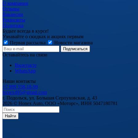
О компании
Отзывы
Вакансии
Реквизиты
Политика
Будьте всегда в курсе!
Узнавайте о скидках и акциях первым
Первая рассылка
Новости магазина
Оставайтесь на связи
Вконтакте
WhatsApp
Наши контакты
+7 999 558-18-99
honex495@gmail.com
г. Подольск, ул. Большая Серпуховская, д. 43
2026 © Honex Auto, ООО «Моторс», ИНН 5047180781
Найти