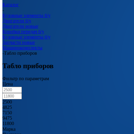
Каталог
-
Кузовные элементы б/у
Двигатели б/у
Двигатели новые
Коробки передач б/у
Кузовные элементы б/у
Запчасти новые
Машинокомплекты
-
Табло приборов
Табло приборов
Фильтр по параметрам
Цена
2500
4825
7150
9475
11800
Марка