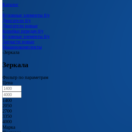
Каталог
-
Кузовные элементы б/у
Двигатели б/у
Двигатели новые
Коробки передач б/у
Кузовные элементы б/у
Запчасти новые
Машинокомплекты
-
Зеркала
Зеркала
Фильтр по параметрам
Цена
1400
2050
2700
3350
4000
Марка