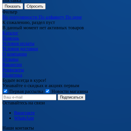
Поставка
Сбросить
Фильтр
По популярности
По алфавиту
По цене
К сожалению, раздел пуст
В данный момент нет активных товаров
Каталог
Помощь
Условия оплаты
Условия доставки
О компании
Отзывы
Вакансии
Реквизиты
Политика
Будьте всегда в курсе!
Узнавайте о скидках и акциях первым
Первая рассылка
Новости магазина
Оставайтесь на связи
Вконтакте
WhatsApp
Наши контакты