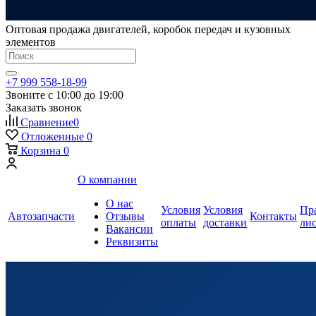
Оптовая продажа двигателей, коробок передач и кузовных
элементов
+7 999 558-18-99
Звоните с 10:00 до 19:00
Заказать звонок
Сравнение
0
Отложенные
0
Корзина
0
О компании
О нас
Условия
Условия
Пр
Автозапчасти
Отзывы
Контакты
оплаты
доставки
ли
Вакансии
Реквизиты