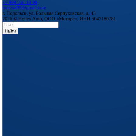
+7 999 558-18-99
honex495@gmail.com
г. Подольск, ул. Большая Серпуховская, д. 43
2026 © Honex Auto, ООО «Моторс», ИНН 5047180781
Найти